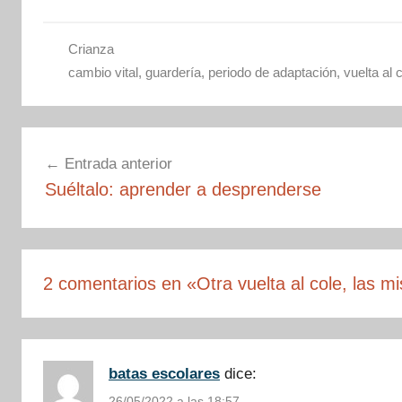
c
tt
ail
er
k
at
m
e
er
e
e
s
p
Crianza
cambio vital
,
guardería
,
periodo de adaptación
,
vuelta al 
b
st
dI
A
ar
o
n
p
tir
o
p
Navegación
k
Entrada anterior
de
Suéltalo: aprender a desprenderse
entradas
2 comentarios en «
Otra vuelta al cole, las 
batas escolares
dice:
26/05/2022 a las 18:57