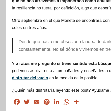
que no nos atrevemos a imponernos como adulta
la resiliencia no fuera, por definición, algo que debe
Otro septiembre en el que Monete se encontrará con
coles en tres años.
Desde que nació me obsesiona la idea de darle
constantemente. No sé dónde viviremos en tres
Y
a ratos me pregunto si tiene sentido esta búsqu
podemos aspirar es a acompañarles y enseñarles a u
disfrutar del vuelo
en la medida de lo posible.
¿Quién más disfrutaría leyendo este post? Ayúdame 
F
T
E
Pi
Li
W
C
a
wi
m
nt
n
h
o