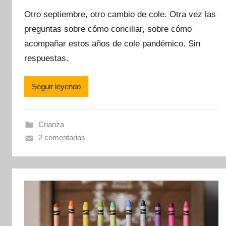
o
Otro septiembre, otro cambio de cole. Otra vez las
r
preguntas sobre cómo conciliar, sobre cómo
M
acompañar estos años de cole pandémico. Sin
a
m
respuestas.
á
M
Seguir leyendo
o
n
e
Crianza
t
2 comentarios
e