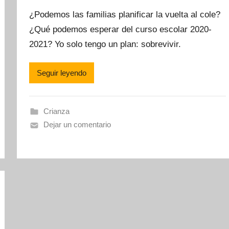
o
¿Podemos las familias planificar la vuelta al cole?
r
¿Qué podemos esperar del curso escolar 2020-
M
2021? Yo solo tengo un plan: sobrevivir.
a
m
á
Seguir leyendo
M
o
n
Crianza
e
Dejar un comentario
t
e