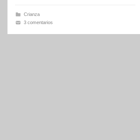
n
e
Crianza
t
3 comentarios
e