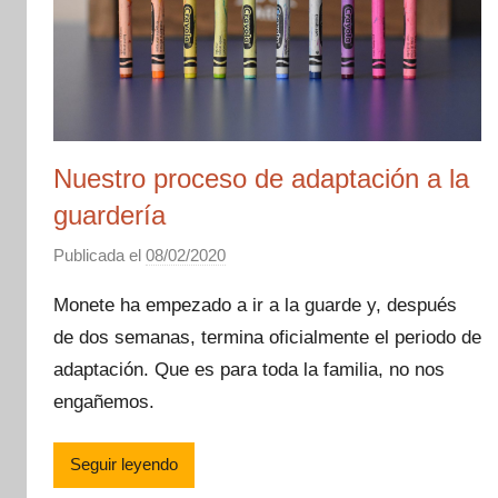
Nuestro proceso de adaptación a la
guardería
Publicada el
08/02/2020
p
o
Monete ha empezado a ir a la guarde y, después
r
de dos semanas, termina oficialmente el periodo de
M
adaptación. Que es para toda la familia, no nos
a
m
engañemos.
á
M
Seguir leyendo
o