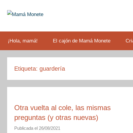
Saltar
al
contenido
Todos
Mamá
los
bebés
¡Hola, mamá!
El cajón de Mamá Monete
Cri
Monete
son
monos…
el
Etiqueta:
guardería
nuestro
es
Monete.
Otra vuelta al cole, las mismas
preguntas (y otras nuevas)
Publicada el
26/08/2021
p