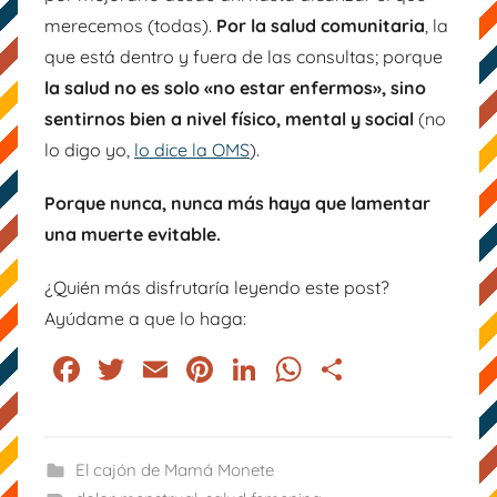
merecemos (todas).
Por la salud comunitaria
, la
que está dentro y fuera de las consultas; porque
la salud no es solo «no estar enfermos», sino
sentirnos bien a nivel físico, mental y social
(no
lo digo yo,
lo dice la OMS
).
Porque nunca, nunca más haya que lamentar
una muerte evitable.
¿Quién más disfrutaría leyendo este post?
Ayúdame a que lo haga:
F
T
E
Pi
Li
W
C
a
wi
m
nt
n
h
o
c
tt
ai
er
k
at
m
e
er
l
e
e
s
p
El cajón de Mamá Monete