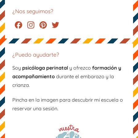
¿Nos seguimos?
F
In
Pi
T
a
st
nt
wi
c
a
er
tt
e
gr
e
er
¿Puedo ayudarte?
b
a
st
Soy
psicóloga perinatal
y ofrezco
formación y
o
m
acompañamiento
durante el embarazo y la
o
crianza.
k
Pincha en la imagen para descubrir mi escuela o
reservar una sesión.