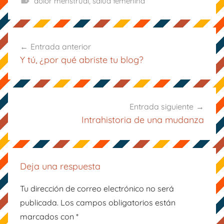
dolor menstrual
,
salud femenina
b
st
dI
A
ar
o
n
p
tir
Navegación
o
p
Entrada anterior
k
de
Y tú, ¿por qué abriste tu blog?
entradas
Entrada siguiente
Intrahistoria de una mudanza
Deja una respuesta
Tu dirección de correo electrónico no será
publicada.
Los campos obligatorios están
marcados con
*