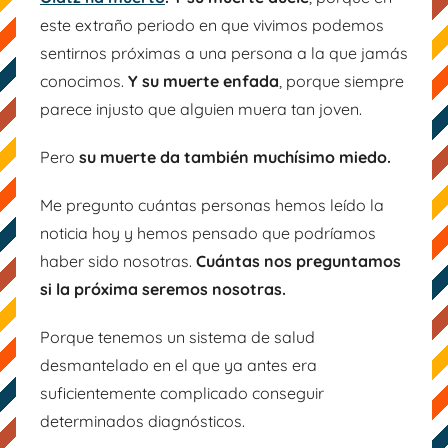
r
este extraño periodo en que vivimos podemos
M
sentirnos próximas a una persona a la que jamás
a
conocimos.
Y su muerte enfada
, porque siempre
m
parece injusto que alguien muera tan joven.
á
M
Pero
su muerte da también muchísimo miedo.
o
n
Me pregunto cuántas personas hemos leído la
e
noticia hoy y hemos pensado que podríamos
t
haber sido nosotras.
Cuántas nos preguntamos
e
si la próxima seremos nosotras.
Porque tenemos un sistema de salud
desmantelado en el que ya antes era
suficientemente complicado conseguir
determinados diagnósticos.