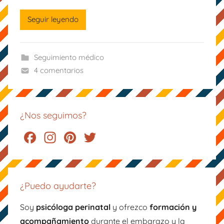
m
Seguir leyendo
á
M
o
Seguimiento médico
n
4 comentarios
e
t
e
¿Nos seguimos?
F
In
Pi
T
a
st
nt
wi
c
a
er
tt
e
gr
e
er
¿Puedo ayudarte?
b
a
st
Soy
psicóloga perinatal
y ofrezco
formación y
o
m
acompañamiento
durante el embarazo y la