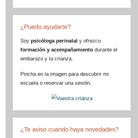
a
st
nt
wi
c
a
er
tt
e
gr
e
er
¿Puedo ayudarte?
b
a
st
o
m
Soy
psicóloga perinatal
y ofrezco
formación y acompañamiento
durante el
o
embarazo y la crianza.
k
Pincha en la imagen para descubrir mi
escuela o reservar una sesión.
¿Te aviso cuando haya novedades?