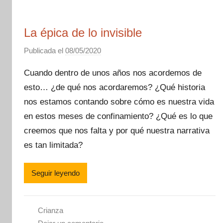
La épica de lo invisible
Publicada el
08/05/2020
p
o
Cuando dentro de unos años nos acordemos de
r
esto… ¿de qué nos acordaremos? ¿Qué historia
M
nos estamos contando sobre cómo es nuestra vida
a
m
en estos meses de confinamiento? ¿Qué es lo que
á
creemos que nos falta y por qué nuestra narrativa
M
es tan limitada?
o
n
Seguir leyendo
e
t
e
Crianza