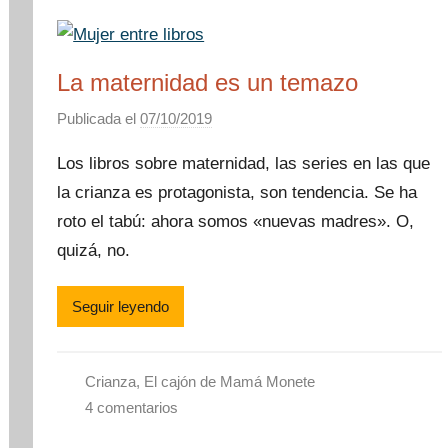
La maternidad es un temazo
Publicada el
07/10/2019
p
o
Los libros sobre maternidad, las series en las que
r
la crianza es protagonista, son tendencia. Se ha
M
roto el tabú: ahora somos «nuevas madres». O,
a
m
quizá, no.
á
M
Seguir leyendo
o
n
e
Crianza
,
El cajón de Mamá Monete
t
4 comentarios
e