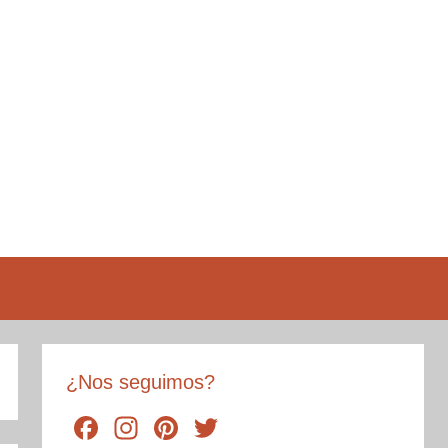
¿Nos seguimos?
F
In
Pi
T