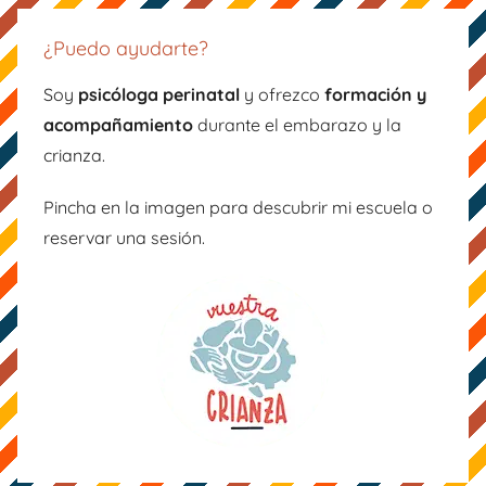
c
a
er
tt
e
gr
e
er
¿Puedo ayudarte?
b
a
st
Soy
psicóloga perinatal
y ofrezco
formación y
o
m
acompañamiento
durante el embarazo y la
o
crianza.
k
Pincha en la imagen para descubrir mi escuela o
reservar una sesión.