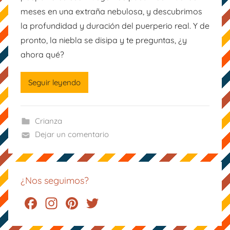
M
meses en una extraña nebulosa, y descubrimos
a
la profundidad y duración del puerperio real. Y de
m
pronto, la niebla se disipa y te preguntas, ¿y
á
M
ahora qué?
o
n
Seguir leyendo
e
t
e
Crianza
Dejar un comentario
¿Nos seguimos?
F
In
Pi
T
a
st
nt
wi