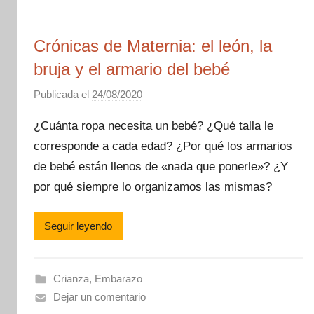
Crónicas de Maternia: el león, la
bruja y el armario del bebé
Publicada el
24/08/2020
p
o
¿Cuánta ropa necesita un bebé? ¿Qué talla le
r
corresponde a cada edad? ¿Por qué los armarios
M
de bebé están llenos de «nada que ponerle»? ¿Y
a
m
por qué siempre lo organizamos las mismas?
á
M
Seguir leyendo
o
n
e
Crianza
,
Embarazo
t
Dejar un comentario
e