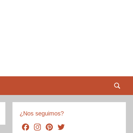
¿Nos seguimos?
F
In
Pi
T