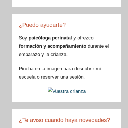
a
st
nt
wi
c
a
er
tt
e
gr
e
er
¿Puedo ayudarte?
b
a
st
o
m
Soy
psicóloga perinatal
y ofrezco
formación y acompañamiento
durante el
o
embarazo y la crianza.
k
Pincha en la imagen para descubrir mi
escuela o reservar una sesión.
¿Te aviso cuando haya novedades?