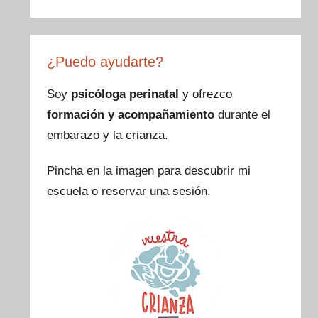
a
st
nt
wi
c
a
er
tt
e
gr
e
er
¿Puedo ayudarte?
b
a
st
o
m
Soy
psicóloga perinatal
y ofrezco
formación y acompañamiento
durante el
o
embarazo y la crianza.
k
Pincha en la imagen para descubrir mi
escuela o reservar una sesión.