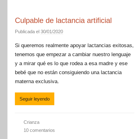
Culpable de lactancia artificial
Publicada el
30/01/2020
p
o
Si queremos realmente apoyar lactancias exitosas,
r
tenemos que empezar a cambiar nuestro lenguaje
M
y a mirar qué es lo que rodea a esa madre y ese
a
m
bebé que no están consiguiendo una lactancia
á
materna exclusiva.
M
o
Seguir leyendo
n
e
t
Crianza
e
10 comentarios