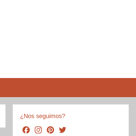
¿Nos seguimos?
F
In
Pi
T