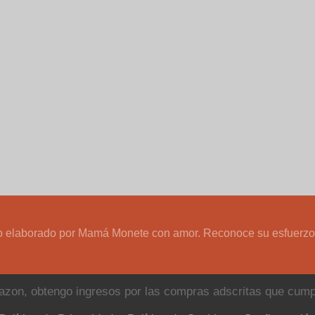
o elaborado por Mamá Monete con amor. Reconoce su esfuerzo y 
azon, obtengo ingresos por las compras adscritas que cumpl