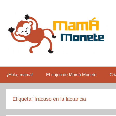
Saltar
al
contenido
Todos
Mamá
los
bebés
¡Hola, mamá!
El cajón de Mamá Monete
Cri
Monete
son
monos…
el
Etiqueta:
fracaso en la lactancia
nuestro
es
Monete.