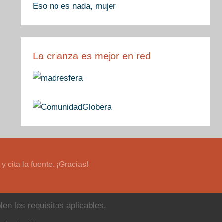
Eso no es nada, mujer
La crianza es mejor en red
cita la fuente. ¡Gracias!
en los requisitos aplicables.