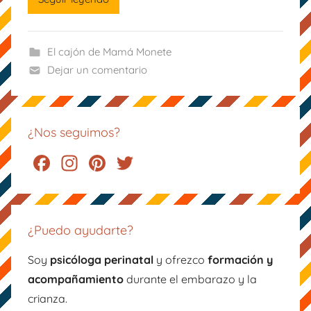
o
n
El cajón de Mamá Monete
e
Dejar un comentario
t
e
¿Nos seguimos?
F
In
Pi
T
a
st
nt
wi
c
a
er
tt
e
gr
e
er
¿Puedo ayudarte?
b
a
st
Soy
psicóloga perinatal
y ofrezco
formación y
o
m
acompañamiento
durante el embarazo y la
o
crianza.