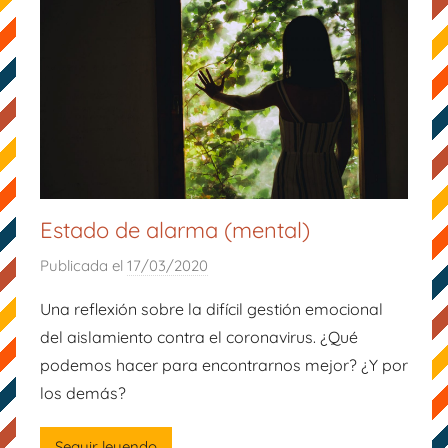
Estado de alarma (mental)
Publicada el
17/03/2020
p
o
Una reflexión sobre la difícil gestión emocional
r
del aislamiento contra el coronavirus. ¿Qué
M
podemos hacer para encontrarnos mejor? ¿Y por
a
los demás?
m
á
Seguir leyendo
M