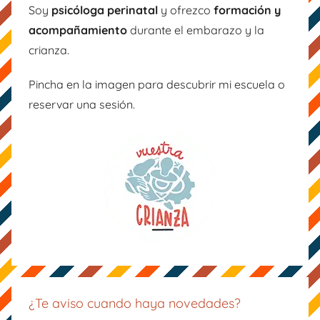
b
a
st
Soy
psicóloga perinatal
y ofrezco
formación y
o
m
acompañamiento
durante el embarazo y la
o
crianza.
k
Pincha en la imagen para descubrir mi escuela o
reservar una sesión.
¿Te aviso cuando haya novedades?