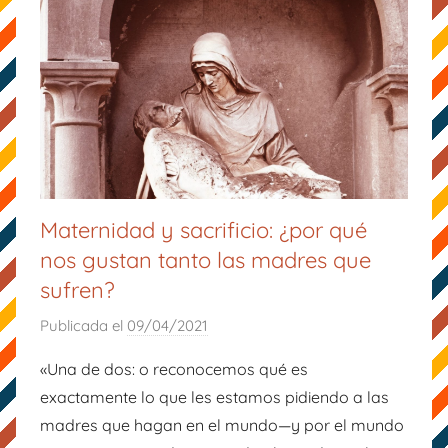
Maternidad y sacrificio: ¿por qué
nos gustan tanto las madres que
sufren?
Publicada el
09/04/2021
p
o
«Una de dos: o reconocemos qué es
r
exactamente lo que les estamos pidiendo a las
M
madres que hagan en el mundo—y por el mundo
a