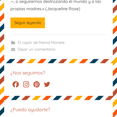
—, o seguiremos destrozando el mundo y a las
m
propias madres.» (Jacqueline Rose)
á
M
o
Seguir leyendo
n
e
El cajón de Mamá Monete
t
Dejar un comentario
e
¿Nos seguimos?
F
In
Pi
T
a
st
nt
wi
c
a
er
tt
e
gr
e
er
¿Puedo ayudarte?